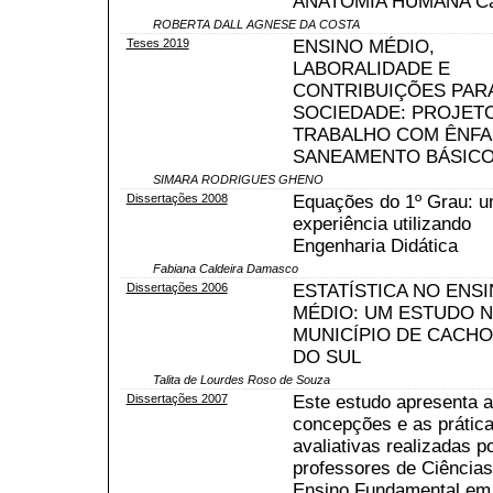
ANATOMIA HUMANA Ca
ROBERTA DALL AGNESE DA COSTA
Teses 2019
ENSINO MÉDIO,
LABORALIDADE E
CONTRIBUIÇÕES PARA
SOCIEDADE: PROJET
TRABALHO COM ÊNFA
SANEAMENTO BÁSIC
SIMARA RODRIGUES GHENO
Dissertações 2008
Equações do 1º Grau: 
experiência utilizando
Engenharia Didática
Fabiana Caldeira Damasco
Dissertações 2006
ESTATÍSTICA NO ENS
MÉDIO: UM ESTUDO 
MUNICÍPIO DE CACHO
DO SUL
Talita de Lourdes Roso de Souza
Dissertações 2007
Este estudo apresenta 
concepções e as prátic
avaliativas realizadas p
professores de Ciências
Ensino Fundamental em