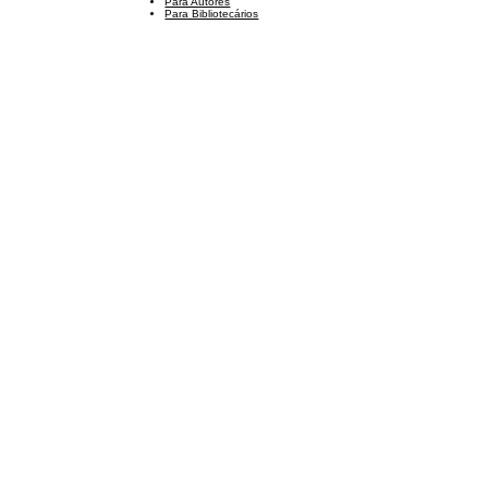
Para Autores
Para Bibliotecários