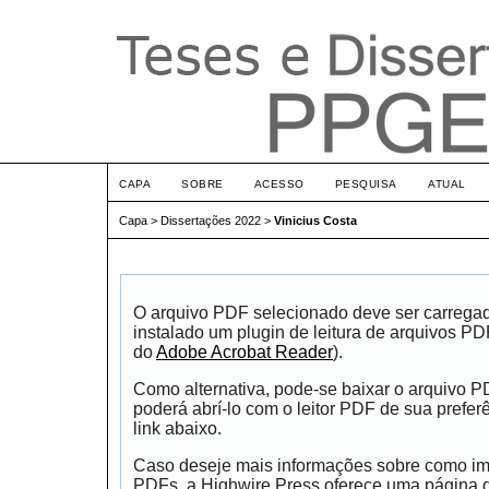
CAPA
SOBRE
ACESSO
PESQUISA
ATUAL
Capa
>
Dissertações 2022
>
Vinicius Costa
O arquivo PDF selecionado deve ser carrega
instalado um plugin de leitura de arquivos P
do
Adobe Acrobat Reader
).
Como alternativa, pode-se baixar o arquivo 
poderá abrí-lo com o leitor PDF de sua prefer
link abaixo.
Caso deseje mais informações sobre como impr
PDFs, a Highwire Press oferece uma página