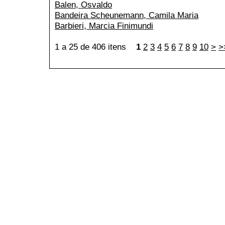
Balen, Osvaldo
Bandeira Scheunemann, Camila Maria
Barbieri, Marcia Finimundi
1 a 25 de 406 itens
1
2
3
4
5
6
7
8
9
10
>
>