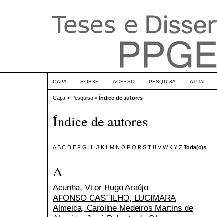
CAPA
SOBRE
ACESSO
PESQUISA
ATUAL
Capa
>
Pesquisa
>
Índice de autores
Índice de autores
A
B
C
D
E
F
G
H
I
J
K
L
M
N
O
P
Q
R
S
T
U
V
W
X
Y
Z
Toda(o)s
A
Acunha, Vitor Hugo Araújo
AFONSO CASTILHO, LUCIMARA
Almeida, Caroline Medeiros Martins de