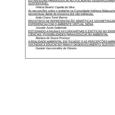
ESTRATÉGIAS PARA A EDUCAÇÃO FOCADA NO DESENVOLVIME
SUSTENTÁVEL.
Helena Beatriz Capella da Silva
As percepções sobre o ambiente na Comunidade Indígena Malacachet
perspectivas diante da presença dos não-indígenas.
Keila Cinara Tomé Barros
REGISTROS DE REPRESENTAÇÃO SEMIÓTICA E GEOMETRIA AN
EXPERIÊNCIA COM O AMBIENTE VIRTUAL SIENA
Joseide Justin Dallemole
ESTUDANDO A FAUNA E A FLORA NATIVAS E EXÓTICAS NO ENS
CIÊNCIAS: POSSIBILIDADES PARA A EDUCAÇÃO AMBIENTAL
Mariana de Souza Proença
A REALIDADE AMBIENTAL EM ITAJAÍ/SC E AS PERCEPÇÕES AMBI
VOLTADAS À EDUCAÇÃO PARA O DESENVOLVIMENTO SUSTENT
Daniele Vasconcellos de Oliveira