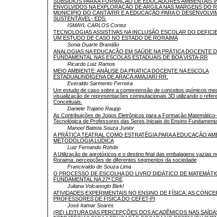
SUBSÍDIOS PARA A FORMAÇÃO DE EDUCADORES AMBIENTAIS 
ENVOLVIDOS NA EXPLORAÇÃO DE ARGILA NAS MARGENS DO R
MUNICÍPIO DO CANTÁ/RR E A EDUCAÇÃO PARA O DESENVOLV
SUSTENTÁVEL- EDS.
ISMAYL CARLOS Cortez
TECNOLOGIAS ASSISTIVAS NA INCLUSÃO ESCOLAR DO DEFICIE
UM ESTUDO DE CASO NO ESTADO DE RORAIMA
Sonia Duarte Brandão
ANALOGIAS NA EDUCAÇÃO EM SAÚDE NA PRÁTICA DOCENTE 
FUNDAMENTAL NAS ESCOLAS ESTADUAIS DE BOA VISTA-RR
Ricardo Luiz Ramos
MEIO AMBIENTE: ANÁLISE DA PRATICA DOCENTE NA ESCOLA
ESTADUALINDÍGENA DE ARAÇÁ AMAJARÍ-RR.
Everaldo Sarmento Ferreira
Um estudo de caso sobre a compreensão de conceitos químicos med
visualização de representações computacionais 3D utilizando o refe
Conceituais.
Daniele Trajano Raupp
As Contribuições de Jogos Eletrônicos para a Formação Matemático
Tecnológica de Professores das Seres Iniciais do Ensino Fundamenta
Manoel Batista Souza Junior
A PRÁTICA TEATRAL COMO ESTRATÉGIA PARA A EDUCAÇÃO AM
METODOLOGIA LÚDICA
Luiz Fernando Rohde
A Utilização de agrotóxicos e o destino final das embalagens vazias 
Roraima: percepções de diferentes segmentos da sociedade
Francivaldo de Souza Lima
O PROCESSO DE ESCOLHA DO LIVRO DIDÁTICO DE MATEMÁTI
FUNDAMENTAL NA 27ª CRE
Juliana Volcanoglo Biekl
ATIVIDADES EXPERIMENTAIS NO ENSINO DE FÍSICA: AS CONC
PROFESSORES DE FÍSICA DO CEFET-PI
José Itamar Soares
(RE) LEITURA DAS PERCEPÇÕES DOS ACADÊMICOS NAS SAÍDA