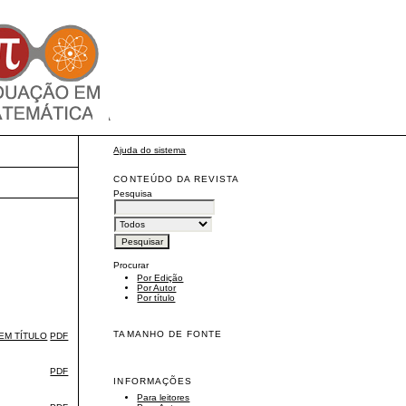
Ajuda do sistema
CONTEÚDO DA REVISTA
Pesquisa
Procurar
Por Edição
Por Autor
Por título
TAMANHO DE FONTE
EM TÍTULO
PDF
PDF
INFORMAÇÕES
Para leitores