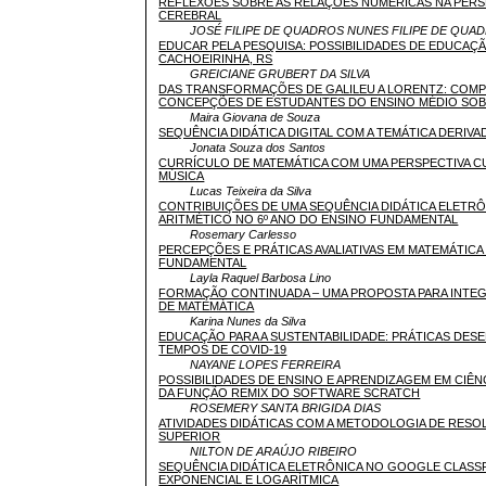
REFLEXÕES SOBRE AS RELAÇÕES NUMÉRICAS NA PERSP
CEREBRAL
JOSÉ FILIPE DE QUADROS NUNES FILIPE DE QUA
EDUCAR PELA PESQUISA: POSSIBILIDADES DE EDUCAÇ
CACHOEIRINHA, RS
GREICIANE GRUBERT DA SILVA
DAS TRANSFORMAÇÕES DE GALILEU A LORENTZ: COMP
CONCEPÇÕES DE ESTUDANTES DO ENSINO MÉDIO SOBR
Maira Giovana de Souza
SEQUÊNCIA DIDÁTICA DIGITAL COM A TEMÁTICA DERIV
Jonata Souza dos Santos
CURRÍCULO DE MATEMÁTICA COM UMA PERSPECTIVA CU
MÚSICA
Lucas Teixeira da Silva
CONTRIBUIÇÕES DE UMA SEQUÊNCIA DIDÁTICA ELETR
ARITMÉTICO NO 6º ANO DO ENSINO FUNDAMENTAL
Rosemary Carlesso
PERCEPÇÕES E PRÁTICAS AVALIATIVAS EM MATEMÁTICA 
FUNDAMENTAL
Layla Raquel Barbosa Lino
FORMAÇÃO CONTINUADA – UMA PROPOSTA PARA INTEG
DE MATEMÁTICA
Karina Nunes da Silva
EDUCAÇÃO PARA A SUSTENTABILIDADE: PRÁTICAS DE
TEMPOS DE COVID-19
NAYANE LOPES FERREIRA
POSSIBILIDADES DE ENSINO E APRENDIZAGEM EM CIÊN
DA FUNÇÃO REMIX DO SOFTWARE SCRATCH
ROSEMERY SANTA BRIGIDA DIAS
ATIVIDADES DIDÁTICAS COM A METODOLOGIA DE RES
SUPERIOR
NILTON DE ARAÚJO RIBEIRO
SEQUÊNCIA DIDÁTICA ELETRÔNICA NO GOOGLE CLAS
EXPONENCIAL E LOGARÍTMICA