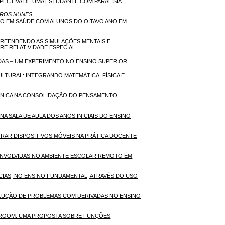
ECTIVA DE UMA ESTUDANTE COM PARALISIA
DROS NUNES
ÃO EM SAÚDE COM ALUNOS DO OITAVO ANO EM
REENDENDO AS SIMULAÇÕES MENTAIS E
E RELATIVIDADE ESPECIAL
ADAS – UM EXPERIMENTO NO ENSINO SUPERIOR
LTURAL: INTEGRANDO MATEMÁTICA, FÍSICA E
ÔNICA NA CONSOLIDAÇÃO DO PENSAMENTO
NA SALA DE AULA DOS ANOS INICIAIS DO ENSINO
RAR DISPOSITIVOS MÓVEIS NA PRÁTICA DOCENTE
SENVOLVIDAS NO AMBIENTE ESCOLAR REMOTO EM
CIAS, NO ENSINO FUNDAMENTAL, ATRAVÉS DO USO
OLUÇÃO DE PROBLEMAS COM DERIVADAS NO ENSINO
SROOM: UMA PROPOSTA SOBRE FUNÇÕES