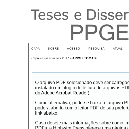
CAPA
SOBRE
ACESSO
PESQUISA
ATUAL
Capa
>
Dissertações 2017
>
ARIOLI TOMASI
O arquivo PDF selecionado deve ser carrega
instalado um plugin de leitura de arquivos P
do
Adobe Acrobat Reader
).
Como alternativa, pode-se baixar o arquivo 
poderá abrí-lo com o leitor PDF de sua prefer
link abaixo.
Caso deseje mais informações sobre como impr
PDFs, a Highwire Press oferece uma página