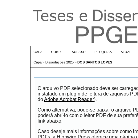
CAPA
SOBRE
ACESSO
PESQUISA
ATUAL
Capa
>
Dissertações 2025
>
DOS SANTOS LOPES
O arquivo PDF selecionado deve ser carrega
instalado um plugin de leitura de arquivos P
do
Adobe Acrobat Reader
).
Como alternativa, pode-se baixar o arquivo 
poderá abrí-lo com o leitor PDF de sua prefer
link abaixo.
Caso deseje mais informações sobre como impr
PDFs, a Highwire Press oferece uma página