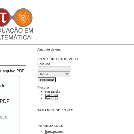
Ajuda do sistema
CONTEÚDO DA REVISTA
Pesquisa
te arquivo PDF
 de
Procurar
Por Edição
Por Autor
Por título
r PDF
TAMANHO DE FONTE
rece
INFORMAÇÕES
Para leitores