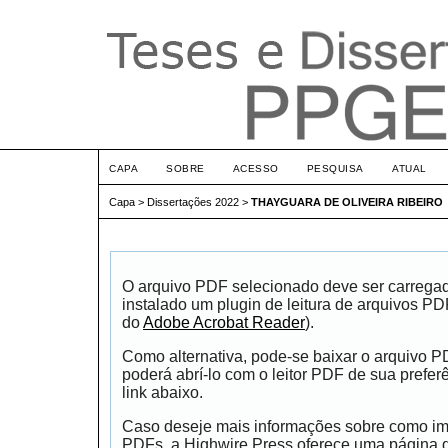
CAPA
SOBRE
ACESSO
PESQUISA
ATUAL
Capa
>
Dissertações 2022
>
THAYGUARA DE OLIVEIRA RIBEIRO
O arquivo PDF selecionado deve ser carrega
instalado um plugin de leitura de arquivos P
do
Adobe Acrobat Reader
).
Como alternativa, pode-se baixar o arquivo 
poderá abrí-lo com o leitor PDF de sua prefer
link abaixo.
Caso deseje mais informações sobre como impr
PDFs, a Highwire Press oferece uma página