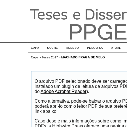
CAPA
SOBRE
ACESSO
PESQUISA
ATUAL
Capa
>
Teses 2017
>
MACHADO FRAGA DE MELO
O arquivo PDF selecionado deve ser carrega
instalado um plugin de leitura de arquivos P
do
Adobe Acrobat Reader
).
Como alternativa, pode-se baixar o arquivo 
poderá abrí-lo com o leitor PDF de sua prefer
link abaixo.
Caso deseje mais informações sobre como impr
PDFs, a Highwire Press oferece uma página