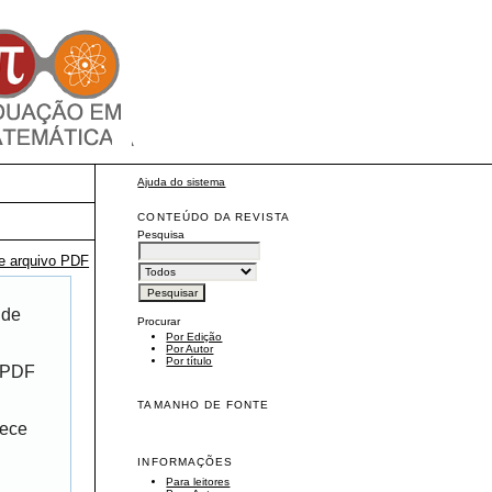
Ajuda do sistema
CONTEÚDO DA REVISTA
Pesquisa
te arquivo PDF
 de
Procurar
Por Edição
Por Autor
Por título
r PDF
TAMANHO DE FONTE
rece
INFORMAÇÕES
Para leitores