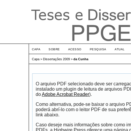
CAPA
SOBRE
ACESSO
PESQUISA
ATUAL
Capa
>
Dissertações 2009
>
da Cunha
O arquivo PDF selecionado deve ser carrega
instalado um plugin de leitura de arquivos P
do
Adobe Acrobat Reader
).
Como alternativa, pode-se baixar o arquivo 
poderá abrí-lo com o leitor PDF de sua prefer
link abaixo.
Caso deseje mais informações sobre como impr
PDFs, a Highwire Press oferece uma página