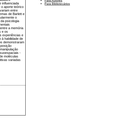
Para Autores
 influenciada
Para Bibliotecários
o aporte teórico
variam entre
emas de Barlett e
cularmente o
da psicologia
mentais
 entre a memória
s e os
s experiências e
 à habilidade de
atos demonstraram
sposição
a manipulação
isuoespaciais -
 de moléculas
tivas variadas