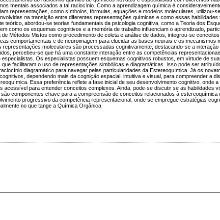
mos mentais associados a tal raciocínio. Como a aprendizagem química é consideravelmente
am representações, como símbolos, fórmulas, equações e modelos moleculares, utilizou-se 
nvolvidas na transição entre diferentes representações químicas e como essas habilidades 
te teórico, abordou-se teorias fundamentais da psicologia cognitiva, como a Teoria dos Esqu
utem como os esquemas cognitivos e a memória de trabalho influenciam o aprendizado, parti
 de Métodos Mistos como procedimento de coleta e análise de dados, integrou-se conceitos 
cnicas comportamentais e de neuroimagem para elucidar as bases neurais e os mecanismos 
tes representações moleculares são processadas cognitivamente, destacando-se a interação
btidos, percebeu-se que há uma constante interação entre as competências representacionai
 especialistas. Os especialistas possuem esquemas cognitivos robustos, em virtude de sua
 que facilitaram o uso de representações simbólicas e diagramáticas. Isso pode ser atribuído
 raciocínio diagramático para navegar pelas particularidades da Estereoquímica. Já os nov
nitivos, dependendo mais da cognição espacial, intuitiva e visual, para compreender a di
eoquímica. Essa preferência reflete a fase inicial de seu desenvolvimento cognitivo, onde 
 acessível para entender conceitos complexos. Ainda, pode-se discutir se as habilidades v
al - são componentes chave para a compreensão de conceitos relacionados à estereoquímica
lvimento progressivo da competência representacional, onde se empregue estratégias cogni
ipalmente no que tange a Química Orgânica.