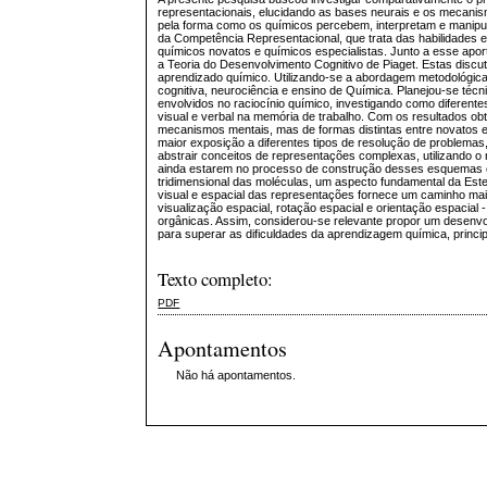
representacionais, elucidando as bases neurais e os mecanis
pela forma como os químicos percebem, interpretam e manipul
da Competência Representacional, que trata das habilidades e
químicos novatos e químicos especialistas. Junto a esse apor
a Teoria do Desenvolvimento Cognitivo de Piaget. Estas disc
aprendizado químico. Utilizando-se a abordagem metodológica
cognitiva, neurociência e ensino de Química. Planejou-se té
envolvidos no raciocínio químico, investigando como diferen
visual e verbal na memória de trabalho. Com os resultados o
mecanismos mentais, mas de formas distintas entre novatos e
maior exposição a diferentes tipos de resolução de problemas,
abstrair conceitos de representações complexas, utilizando o
ainda estarem no processo de construção desses esquemas cog
tridimensional das moléculas, um aspecto fundamental da Ester
visual e espacial das representações fornece um caminho mais
visualização espacial, rotação espacial e orientação espaci
orgânicas. Assim, considerou-se relevante propor um desenvo
para superar as dificuldades da aprendizagem química, princ
Texto completo:
PDF
Apontamentos
Não há apontamentos.