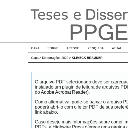
CAPA
SOBRE
ACESSO
PESQUISA
ATUAL
Capa
>
Dissertações 2022
>
KLIMECK BRAUNER
O arquivo PDF selecionado deve ser carrega
instalado um plugin de leitura de arquivos P
do
Adobe Acrobat Reader
).
Como alternativa, pode-se baixar o arquivo 
poderá abrí-lo com o leitor PDF de sua prefer
link abaixo.
Caso deseje mais informações sobre como impr
PDFs, a Highwire Press oferece uma página