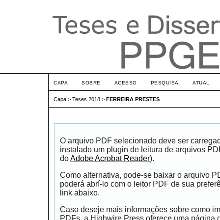
CAPA
SOBRE
ACESSO
PESQUISA
ATUAL
Capa
>
Teses 2018
>
FERREIRA PRESTES
O arquivo PDF selecionado deve ser carrega
instalado um plugin de leitura de arquivos P
do
Adobe Acrobat Reader
).
Como alternativa, pode-se baixar o arquivo 
poderá abrí-lo com o leitor PDF de sua prefer
link abaixo.
Caso deseje mais informações sobre como impr
PDFs, a Highwire Press oferece uma página