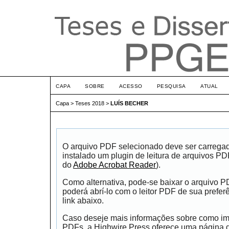
CAPA
SOBRE
ACESSO
PESQUISA
ATUAL
Capa
>
Teses 2018
>
LUÍS BECHER
O arquivo PDF selecionado deve ser carrega
instalado um plugin de leitura de arquivos P
do
Adobe Acrobat Reader
).
Como alternativa, pode-se baixar o arquivo 
poderá abrí-lo com o leitor PDF de sua prefer
link abaixo.
Caso deseje mais informações sobre como impr
PDFs, a Highwire Press oferece uma página