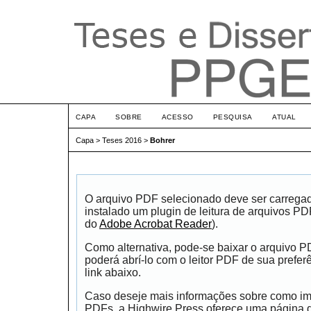
CAPA
SOBRE
ACESSO
PESQUISA
ATUAL
Capa
>
Teses 2016
>
Bohrer
O arquivo PDF selecionado deve ser carrega
instalado um plugin de leitura de arquivos P
do
Adobe Acrobat Reader
).
Como alternativa, pode-se baixar o arquivo 
poderá abrí-lo com o leitor PDF de sua prefer
link abaixo.
Caso deseje mais informações sobre como impr
PDFs, a Highwire Press oferece uma página