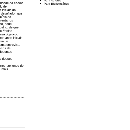
Para Autores
lidade da escola
Para Bibliotecários
lo de
 iniciais do
 desafiador, que
mínio de
frentar os
ico, pode
abalho: de que
do Ensino
isa objetivou
os anos iniciais
rma de
uma entrevista
ficos da
 docentes
ão desses
ores, ao longo de
s mais