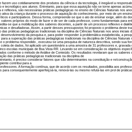
azem uso cotidianamente dos produtos da ciência e da tecnologia, é inegável a responsabi
ico e tecnológico aos alunos. Entretanto, para que essa aquisição não se torne apenas acúmu
a e reflexiva, são necessárias práticas pedagógicas no ensino de Ciências Naturais nos anos
o ativa da criança durante o processo de aquisição do conhecimento, por meio de um ensino
ríticos e participativos. Dessa forma, compreende-se que o ato de ensinar exige, além do do
s valores próprios do modo de fazer e de ser de cada professor, como fundamentais para en
redita-se que a mobilização dos saberes docentes, a partir de um processo reflexivo e dialét
micas e desafiadoras. Assim, a partir desses pressupostos foi proposto o problema deste tr
as práticas pedagógicas tradicionais na disciplina de Ciências Naturais nos anos iniciais 
 desenvolvimento da pesquisa e, para poder responder à problemática estabelecida, a pesqu
para a superação das práticas pedagógicas tradicionais na disciplina de Ciências Naturais n
o e o problema respondido , executou-se uma pesquisa de natureza descritiva, sendo sua fo
coleta de dados, foi aplicado um questionário a uma amostra de 31 professores e, gravada 
inco escolas municipais de Boa Vista-RR. Levando-se em consideração os objetivos especí
sados conforme o método de Análise de Conteúdo. Os resultados revelaram que os saberes
ção das práticas pedagógicas tradicionais na disciplina de
ntretanto, é preciso considerar fatores que são determinantes na constituição e re/construç
piente contribui para a
rofessores. A formação contínua, que de acordo com os resultados, possibilita aos profess
as para consequentemente aperfeiçoá-la, renová-las ou mesmo refutá-las em prol de prática