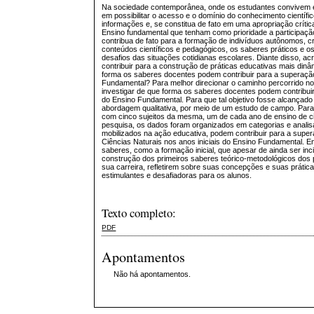
Na sociedade contemporânea, onde os estudantes convivem e f
em possibilitar o acesso e o domínio do conhecimento científ
informações e, se constitua de fato em uma apropriação crític
Ensino fundamental que tenham como prioridade a participaçã
contribua de fato para a formação de indivíduos autônomos, c
conteúdos científicos e pedagógicos, os saberes práticos e o
desafios das situações cotidianas escolares. Diante disso, ac
contribuir para a construção de práticas educativas mais dinâ
forma os saberes docentes podem contribuir para a superação d
Fundamental? Para melhor direcionar o caminho percorrido no
investigar de que forma os saberes docentes podem contribuir 
do Ensino Fundamental. Para que tal objetivo fosse alcançad
abordagem qualitativa, por meio de um estudo de campo. Para 
com cinco sujeitos da mesma, um de cada ano de ensino de c
pesquisa, os dados foram organizados em categorias e anali
mobilizados na ação educativa, podem contribuir para a supera
Ciências Naturais nos anos iniciais do Ensino Fundamental. E
saberes, como a formação inicial, que apesar de ainda ser inci
construção dos primeiros saberes teórico-metodológicos dos p
sua carreira, refletirem sobre suas concepções e suas prátic
estimulantes e desafiadoras para os alunos.
Texto completo:
PDF
Apontamentos
Não há apontamentos.