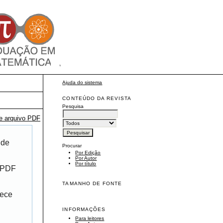
Ajuda do sistema
CONTEÚDO DA REVISTA
Pesquisa
te arquivo PDF
 de
Procurar
Por Edição
Por Autor
Por título
r PDF
TAMANHO DE FONTE
rece
INFORMAÇÕES
Para leitores