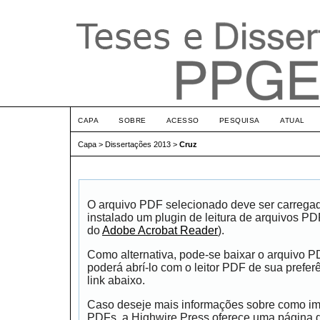
CAPA
SOBRE
ACESSO
PESQUISA
ATUAL
Capa
>
Dissertações 2013
>
Cruz
O arquivo PDF selecionado deve ser carrega
instalado um plugin de leitura de arquivos P
do
Adobe Acrobat Reader
).
Como alternativa, pode-se baixar o arquivo 
poderá abrí-lo com o leitor PDF de sua prefer
link abaixo.
Caso deseje mais informações sobre como impr
PDFs, a Highwire Press oferece uma página