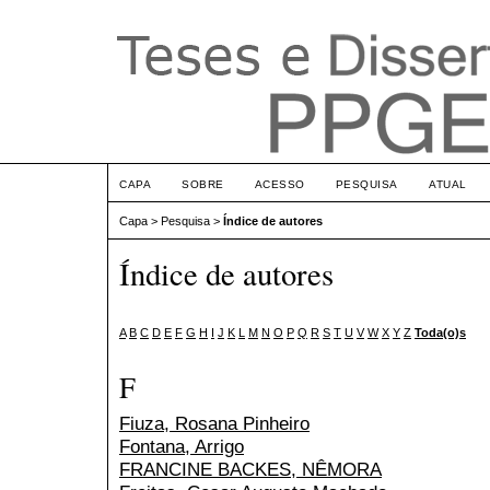
CAPA
SOBRE
ACESSO
PESQUISA
ATUAL
Capa
>
Pesquisa
>
Índice de autores
Índice de autores
A
B
C
D
E
F
G
H
I
J
K
L
M
N
O
P
Q
R
S
T
U
V
W
X
Y
Z
Toda(o)s
F
Fiuza, Rosana Pinheiro
Fontana, Arrigo
FRANCINE BACKES, NÊMORA