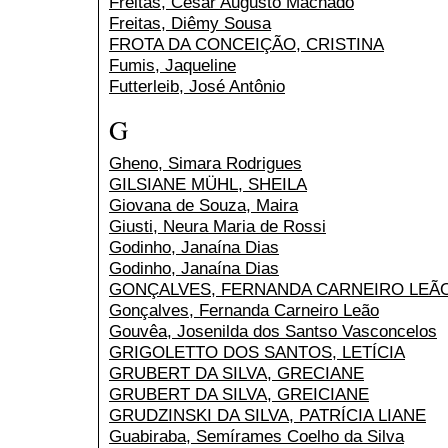
Freitas, Cesar Augusto Machado
Freitas, Diêmy Sousa
FROTA DA CONCEIÇÃO, CRISTINA
Fumis, Jaqueline
Futterleib, José Antônio
G
Gheno, Simara Rodrigues
GILSIANE MÜHL, SHEILA
Giovana de Souza, Maira
Giusti, Neura Maria de Rossi
Godinho, Janaína Dias
Godinho, Janaína Dias
GONÇALVES, FERNANDA CARNEIRO LEÃ
Gonçalves, Fernanda Carneiro Leão
Gouvêa, Josenilda dos Santso Vasconcelos
GRIGOLETTO DOS SANTOS, LETÍCIA
GRUBERT DA SILVA, GRECIANE
GRUBERT DA SILVA, GREICIANE
GRUDZINSKI DA SILVA, PATRÍCIA LIANE
Guabiraba, Semírames Coelho da Silva