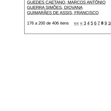
GUEDES CAETANO, MARCOS ANTÔNIO
GUERRA SIMÕES, DIOVANA
GUIMARÃES DE ASSIS, FRANCISCO
176 a 200 de 406 itens
<<
<
3
4
5
6
7
8
9
1