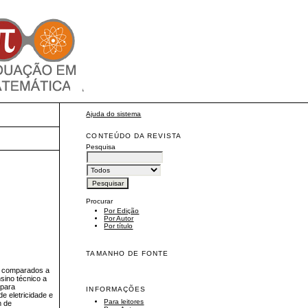
Ajuda do sistema
CONTEÚDO DA REVISTA
Pesquisa
Procurar
Por Edição
Por Autor
Por título
TAMANHO DE FONTE
, comparados a
sino técnico a
 para
INFORMAÇÕES
e eletricidade e
Para leitores
m de