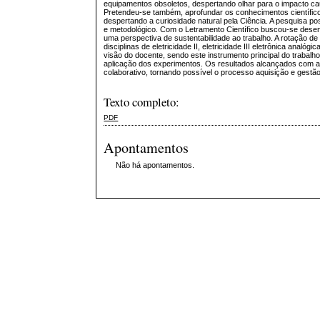
equipamentos obsoletos, despertando olhar para o impacto ca
Pretendeu-se também, aprofundar os conhecimentos científi
despertando a curiosidade natural pela Ciência. A pesquisa p
e metodológico. Com o Letramento Científico buscou-se desen
uma perspectiva de sustentabilidade ao trabalho. A rotação de
disciplinas de eletricidade II, eletricidade III eletrônica analóg
visão do docente, sendo este instrumento principal do trabalh
aplicação dos experimentos. Os resultados alcançados com a 
colaborativo, tornando possível o processo aquisição e gest
Texto completo:
PDF
Apontamentos
Não há apontamentos.