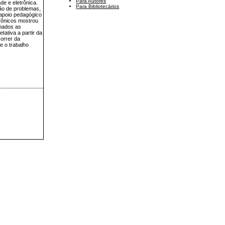
Para Autores
e e eletrônica.
Para Bibliotecários
ão de problemas,
 apoio pedagógico
trônicos mostrou
onados as
etativa a partir da
correr da
e o trabalho