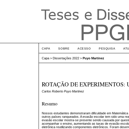
CAPA
SOBRE
ACESSO
PESQUISA
AT
Capa
>
Dissertações 2022
>
Puyo Martinez
ROTAÇÃO DE EXPERIMENTOS: 
Carlos Roberto Puyo Martinez
Resumo
Nossos estudantes demonstraram dificuldade em Matemática e
outros países ranqueados. A evasão escolar tem sido uma real
evasão escolar mostra-se presente sendo causada por questõe
acompanhar o ensino, aumentando as taxas de evasão escolar.
eletrônica reutilizando componentes eletrônicos. Foram des