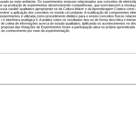
usado ao meio ambiente. Os experimentos estavam relacionados aos conceitos de eletricidad
cos na produção de experimentos desenvolvendo competências, que exercitassem a resoluç
ossuía caráter qualitativo apropriando-se da Cultura Maker e da Aprendizagem Criativa como
volver a aplicação dos conceitos no mundo circundante. A reutilização de componentes ele
 experimentos é utilizada como procedimento didático para o ensino conceitos físicos relaci
ica I e eletrônica analógica II. A análise sobre os resultados deu-se de forma descritiva e interpr
o de coleta de informações acerca do estudo qualitativo, tipificando os acontecimentos no de
proposta das Rotações de Experimentos foram a participação ativa no próprio aprendizado 
ão do conhecimento por meio da experimentação.