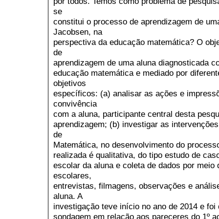
por todos. Temos como problema de pesquis
se
constitui o processo de aprendizagem de u
Jacobsen, na
perspectiva da educação matemática? O objeti
de
aprendizagem de uma aluna diagnosticada c
educação matemática e mediado por diferente
objetivos
específicos: (a) analisar as ações e impressõ
convivência
com a aluna, participante central desta pesq
aprendizagem; (b) investigar as intervenções 
de
Matemática, no desenvolvimento do processo
realizada é qualitativa, do tipo estudo de c
escolar da aluna e coleta de dados por mei
escolares,
entrevistas, filmagens, observações e análise
aluna. A
investigação teve início no ano de 2014 e fo
sondagem em relação aos pareceres do 1º ao