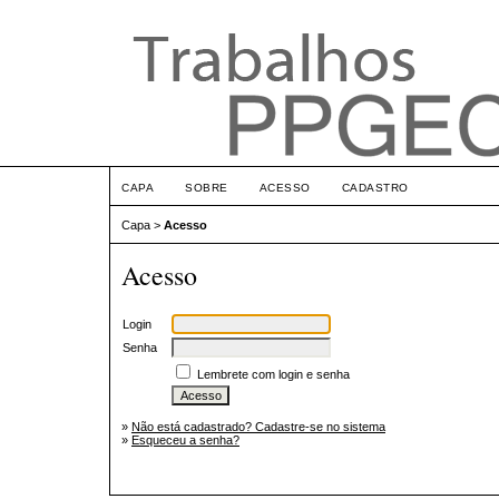
CAPA
SOBRE
ACESSO
CADASTRO
Capa
>
Acesso
Acesso
Login
Senha
Lembrete com login e senha
»
Não está cadastrado? Cadastre-se no sistema
»
Esqueceu a senha?