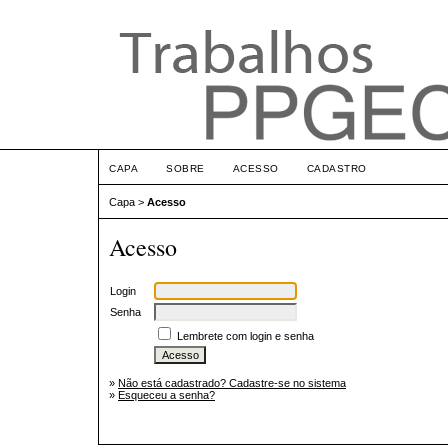
CAPA
SOBRE
ACESSO
CADASTRO
Capa
>
Acesso
Acesso
Login
Senha
Lembrete com login e senha
»
Não está cadastrado? Cadastre-se no sistema
»
Esqueceu a senha?